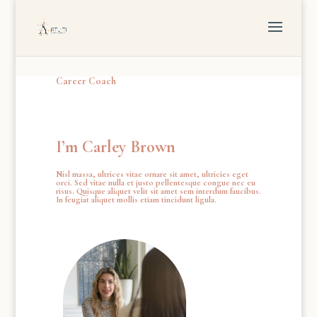
Career Coach
projet test
I’m Carley Brown
Nisl massa, ultrices vitae ornare sit amet, ultricies eget
orci. Sed vitae nulla et justo pellentesque congue nec eu
risus. Quisque aliquet velit sit amet sem interdum faucibus.
In feugiat aliquet mollis etiam tincidunt ligula.