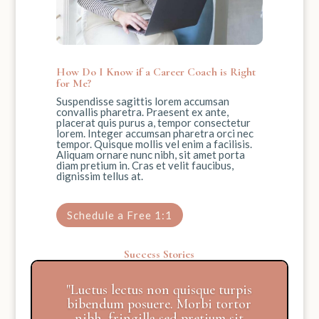
How Do I Know if a Career Coach is Right
for Me?
Suspendisse sagittis lorem accumsan
convallis pharetra. Praesent ex ante,
placerat quis purus a, tempor consectetur
lorem. Integer accumsan pharetra orci nec
tempor. Quisque mollis vel enim a facilisis.
Aliquam ornare nunc nibh, sit amet porta
diam pretium in. Cras et velit faucibus,
dignissim tellus at.
Schedule a Free 1:1
Success Stories
"Luctus lectus non quisque turpis
bibendum posuere. Morbi tortor
nibh, fringilla sed pretium sit