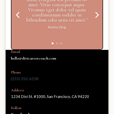
amet. Vitae consequat augue.
Vivamus eget dolor vel quam
condimentum sodales in
bibendum odio urna sit amet."
Kenny Sing
Email
hello@divicareercoach.com
Phone
(255) 352-6258
Address
1234 Divi St. #1000, San Francisco, CA 94220
Follow