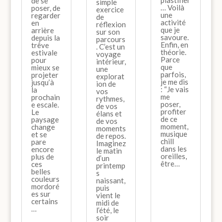
plastifier
de se
simple
… Voilà
poser, de
exercice
une
regarder
de
activité
en
réflexion
que je
arrière
sur son
savoure.
depuis la
parcours
Enfin, en
trêve
. C’est un
théorie.
estivale
voyage
Parce
pour
intérieur,
que
mieux se
une
parfois,
projeter
explorat
je me dis
jusqu’à
ion de
: “Je vais
la
vos
me
prochain
rythmes,
poser,
e escale.
de vos
profiter
Le
élans et
de ce
paysage
de vos
moment,
change
moments
musique
et se
de repos.
chill
pare
Imaginez
dans les
encore
le matin
oreilles,
plus de
d’un
être…
ces
printemp
belles
s
couleurs
naissant,
mordoré
puis
es sur
vient le
certains
midi de
…
l’été, le
soir