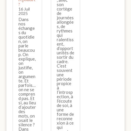
, avec
?
son
cortège
16 Juil
de
2025
journées
Dans
allongée
nos
s, de
échange
rythmes
s du
qui
quotidie
ralentiss
n, on
ent,
parle
d’opport
beaucou
unités de
p. On
sortir du
explique,
cadre.
on
C’est
justifie,
souvent
on
une
argumen
période
te. Et
propice
parfois…
à
on ne se
l’introsp
compren
ection, à
d pas. Et
l’écoute
si, au lieu
de soi, à
d’ajouter
une
des
forme de
mots, on
reconne
osait le
xion à ce
silence ?
qui
Dans