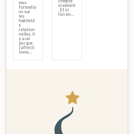
compte
mes
vraiment
formatio
. Et si
ns sur
l’on en…
les
habileté
s
relation
nelles, il
y a un
jeu que
j’affecti
onne…