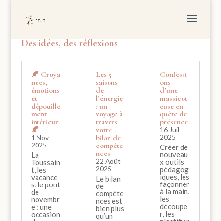
Des idées, des réflexions
🍂 Croya
Les 5
Confessi
nces,
saisons
ons
émotions
de
d’une
et
l’énergie
massicot
dépouille
: un
euse en
ment
voyage à
quête de
intérieur
travers
présence
🍂
votre
16 Juil
bilan de
2025
1 Nov
2025
compéte
Créer de
nces
nouveau
La
22 Août
x outils
Toussain
2025
pédagog
t, les
iques, les
vacance
Le bilan
façonner
s, le pont
de
à la main,
de
compéte
les
novembr
nces est
découpe
e : une
bien plus
r, les
occasion
qu’un