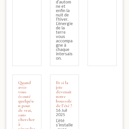
d’autom
ne et
enfin la
nuit de
l’hiver.
L’énergie
de la
terre
vous
accompa
gne à
chaque
intersais
on.
Quand
Et si la
avez-
joie
vous
devenait
écouté
notre
quelqu’u
boussole
n pour
de l’été ?
de vrai,
16 Juil
sans
2025
chercher
L’été
à
s’installe
répondre