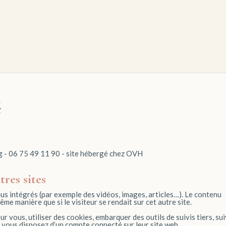
é
 - 06 75 49 11 90 - site hébergé chez OVH
res sites
nus intégrés (par exemple des vidéos, images, articles…). Le contenu
me manière que si le visiteur se rendait sur cet autre site.
r vous, utiliser des cookies, embarquer des outils de suivis tiers, su
 vous disposez d’un compte connecté sur leur site web.